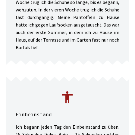
Woche trug ich die Schuhe so lange, bis es begann,
wehzutun. In der vieren Woche trug ich die Schuhe
fast durchgängig. Meine Pantoffeln zu Hause
hatte ich gegen Laufsocken ausgetauscht. Das war
auch der erste Sommer, in dem ich zu Hause im
Haus, auf der Terrasse und im Garten fast nur noch
Barfuß lief.


Einbeinstand
Ich begann jeden Tag den Einbeinstand zu üben.
15 Sekunden linkes Bein, – 15 Sekunden rechtes