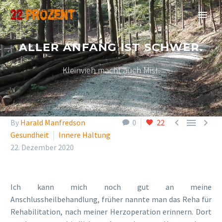
ALLER ANFANG IST SCHWER.
Kleinvieh macht auch Mist.



By
Harald Manfredson
0
22
Gesundheit
Innere Haltung
22. Dezember 2020
Ich kann mich noch gut an meine
Anschlussheilbehandlung, früher nannte man das Reha für
Rehabilitation, nach meiner Herzoperation erinnern. Dort